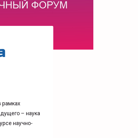
а
в рамках
дущего – наука
урсе научно-