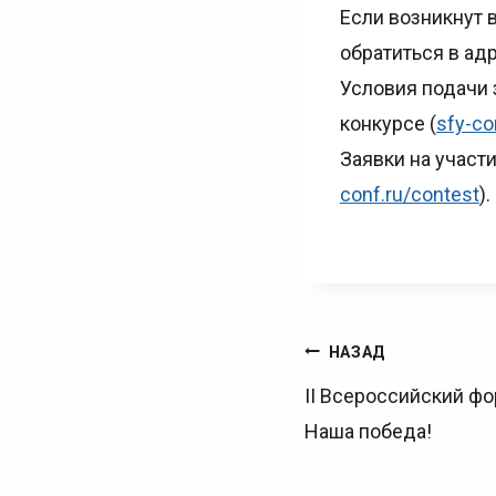
Если возникнут 
обратиться в ад
Условия подачи 
конкурсе (
sfy-co
Заявки на участ
conf.ru/contest
)
Навигаци
НАЗАД
по
II Всероссийский ф
записям
Наша победа!