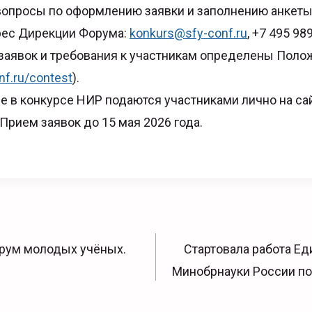
вопросы по оформлению заявки и заполнению анкеты
рес Дирекции Форума:
konkurs@sfy-conf.ru
, +7 495 98
заявок и требования к участникам определены Поло
nf.ru/contest
).
ие в конкурсе НИР подаются участниками лично на са
. Прием заявок до 15 мая 2026 года.
я
орум молодых учёных.
Стартовала работа Ед
Минобрнауки России п