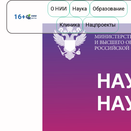
Перейти
О НИИ
Наука
Образование
к
16+
содержимому
Клиника
Нацпроекты