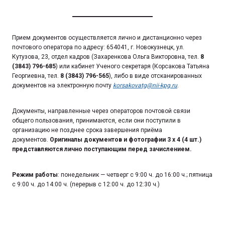
Прием документов осуществляется лично и дистанционно через
почтового оператора по адресу: 654041, г. Новокузнецк, ул.
Кутузова, 23, отдел кадров (Захаренкова Ольга Викторовна, тел.
8
(3843) 796-685
) или кабинет Ученого секретаря (Корсакова Татьяна
Георгиевна, тел.
8 (3843) 796-565
), либо в виде отсканированных
документов на электронную почту
korsakovatg@nii-kpg.ru
.
Документы, направленные через операторов почтовой связи
общего пользования, принимаются, если они поступили в
организацию не позднее срока завершения приёма
документов.
Оригиналы документов и фотографии
3 x 4 (4 шт.)
представляются лично поступающим перед зачислением.
Режим работы
: понедельник — четверг с 9:00 ч. до 16:00 ч.; пятница
с 9:00 ч. до 14:00 ч. (перерыв с 12:00 ч. до 12:30 ч.)